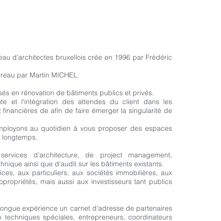
ACCUEIL
ARCHITECTURE
PROJECT MANAGEMENT
eau d'architectes bruxellois crée en 1996 par Frédéric
 bureau par Martin MICHEL.
és en rénovation de bâtiments publics et privés.
te et l'intégration des attendes du client dans les
t financières de afin de faire émerger la singularité de
mployons au quotidien à vous proposer des espaces
ur longtemps.
services d'architecture,
de project management,
chnique ainsi que d'audit sur les bâtiments existants.
es, aux particuliers, aux sociétés immobilières, aux
propriétés, mais aussi aux investisseurs tant publics
 longue expérience un carnet d'adresse de partenaires
en techniques spéciales, entrepreneurs, coordinateurs