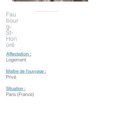
Fau
bour
g-
St-
Hon
oré
Affectation :
Logement
Maître de l’ouvrage :
Privé
Situation :
Paris (France)
Stade :
RP
Date de réception du chantier :
2016