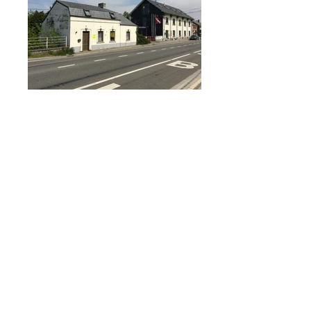
Egh
ezé
e
Affectation :
Logements
Surface:
1760 m²
Maître de l’ouvrage :
Privé
Situation :
Eghezée